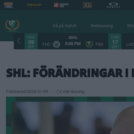
Gå på match
Restaurang
Sh
ONS
TORS
SDHL
09
17
5:00 PM
FHC
FBK
LH
SEP.
SEP.
SHL: FÖRÄNDRINGAR I
Publicerad:
2026-01-09
2 min läsning