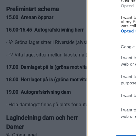
Advertis
Opted 
Preliminärt schema
15.00 Arenan öppnar
I want t
of my P
was col
15.00-16.45 Autografskrivning herr
Opted 
- 💚 Gröna laget sitter i Riverside (älvsidan)
Google 
- 🤍 Vita laget sitter mellan kioskerna (travsidan)
I want t
web or d
17.00 Damlaget på is (gröna mot vita)
I want t
18.00 Herrlaget på is (gröna mot vita)
purpose
19.00 Autografskrivning dam
I want 
- Hela damlaget finns på plats för autografskrivning i entréha
I want t
web or d
Lagindelning dam och herr
Damer
💚 Gröna laget