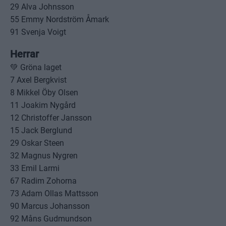
29 Alva Johnsson
55 Emmy Nordström Åmark
91 Svenja Voigt
Herrar
💚 Gröna laget
7 Axel Bergkvist
8 Mikkel Öby Olsen
11 Joakim Nygård
12 Christoffer Jansson
15 Jack Berglund
29 Oskar Steen
32 Magnus Nygren
33 Emil Larmi
67 Radim Zohorna
73 Adam Ollas Mattsson
90 Marcus Johansson
92 Måns Gudmundson