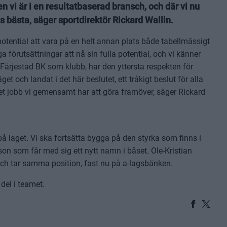
 vi är i en resultatbaserad bransch, och där vi nu
s bästa, säger sportdirektör Rickard Wallin.
potential att vara på en helt annan plats både tabellmässigt
ga förutsättningar att nå sin fulla potential, och vi känner
h Färjestad BK som klubb, har den yttersta respekten för
 och landat i det här beslutet, ett tråkigt beslut för alla
et jobb vi gemensamt har att göra framöver, säger Rickard
å laget. Vi ska fortsätta bygga på den styrka som finns i
son som får med sig ett nytt namn i båset. Ole-Kristian
och tar samma position, fast nu på a-lagsbänken.
del i teamet.