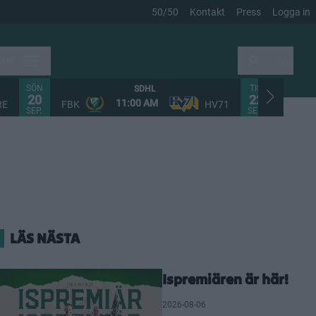
50/50
Kontakt
Press
Logga in
Mer
Sök
SÖN
TIS
SDHL
20
22
11:00 AM
RE
FBK
HV71
FHC
SEP.
SEP.
LÄS NÄSTA
Ispremiären är här!
2026-08-06