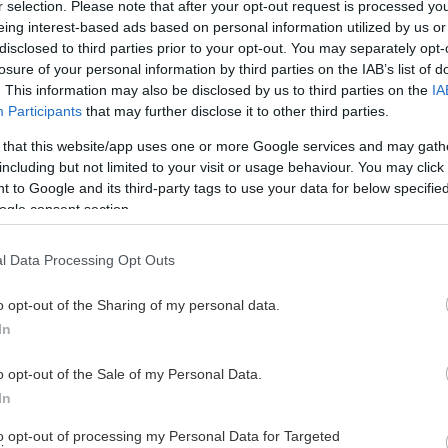
r selection. Please note that after your opt-out request is processed y
eing interest-based ads based on personal information utilized by us or
disclosed to third parties prior to your opt-out. You may separately opt-
losure of your personal information by third parties on the IAB’s list of
. This information may also be disclosed by us to third parties on the
IA
Participants
that may further disclose it to other third parties.
 that this website/app uses one or more Google services and may gath
including but not limited to your visit or usage behaviour. You may click 
 to Google and its third-party tags to use your data for below specifi
ogle consent section.
 är all användbar info.
l Data Processing Opt Outs
m emot att välkomna alla supportrar till en härlig dag
o opt-out of the Sharing of my personal data.
att komma in. Det gör vi för att kunna planera dagen på
In
la som är på plats.
o opt-out of the Sale of my Personal Data.
In
 uppe i redan nu!
to opt-out of processing my Personal Data for Targeted