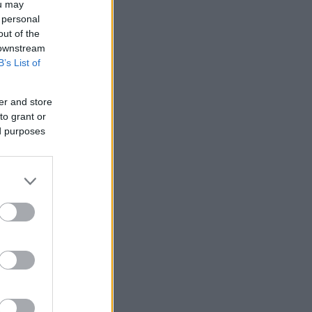
ou may
 personal
out of the
 downstream
B’s List of
er and store
to grant or
ed purposes