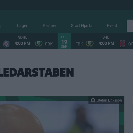
op
Lagen
Partner
Stort Hjärta
Event
LÖR
SDHL
SHL
19
4:00 PM
4:00 PM
C
FBK
FBK
Ö
SEP.
 LEDARSTABEN
Stefan Eriksson