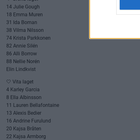
14 Julie Gough
18 Emma Muren
31 Ida Boman
38 Vilma Nilsson
74 Krista Parkkonen
82 Annie Silén
86 Alli Borrow
88 Nellie Norén
Elin Lindkvist
🤍 Vita laget
4 Karley Garcia
8 Ella Albinsson
11 Lauren Bellafontaine
13 Alexis Bedier
16 Andrine Furulund
20 Kajsa Bråten
22 Kajsa Armborg