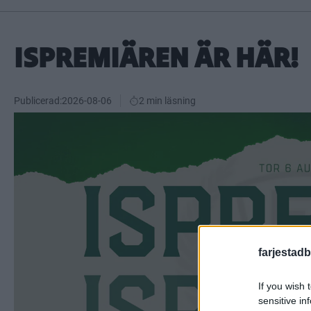
ISPREMIÄREN ÄR HÄR!
Publicerad:
2026-08-06
2 min läsning
farjestadb
If you wish 
sensitive in