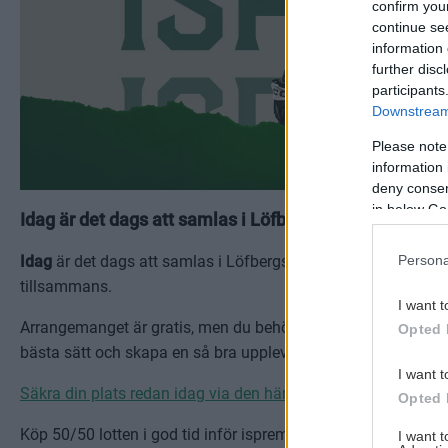
confirm you
continue se
information 
further disc
participants
Downstream 
Please note
information 
deny consent
in below Go
Idag är det dags att samlas i Löfbergs Arena igen. Här
Persona
Idag
är det dags att samlas i Löfbergs Arena igen. Vi ser fra
tillsammans.
I want t
Arrangemanget är gratis, men du behöver boka en biljett för 
Opted 
bästa sätt och skapa en så bra upplevelse som möjligt för al
I want t
Säkra din plats redan idag via den här länken.
Opted 
Köp 50/50 lotten i god tid inför ispremiären.
Se vad potten är
I want 