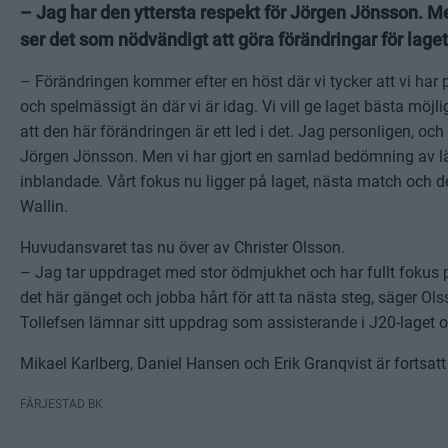
– Jag har den yttersta respekt för Jörgen Jönsson. Men
ser det som nödvändigt att göra förändringar för laget
– Förändringen kommer efter en höst där vi tycker att vi har 
och spelmässigt än där vi är idag. Vi vill ge laget bästa möjli
att den här förändringen är ett led i det. Jag personligen, oc
Jörgen Jönsson. Men vi har gjort en samlad bedömning av läget
inblandade. Vårt fokus nu ligger på laget, nästa match och d
Wallin.
Huvudansvaret tas nu över av Christer Olsson.
– Jag tar uppdraget med stor ödmjukhet och har fullt fokus p
det här gänget och jobba hårt för att ta nästa steg, säger Ols
Tollefsen lämnar sitt uppdrag som assisterande i J20-laget 
Mikael Karlberg, Daniel Hansen och Erik Granqvist är fortsatt 
FÄRJESTAD BK