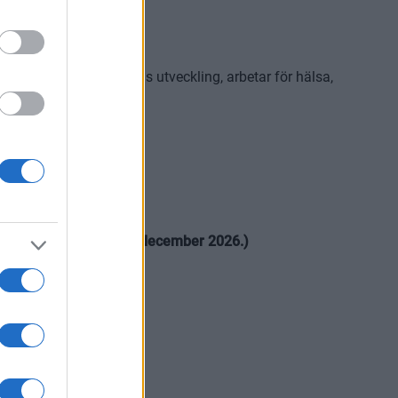
ar oss i barns och ungas utveckling, arbetar för hälsa,
du vara medlem senast 31 december 2026.)
ad BK gör skillnad.