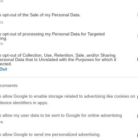
In
la är välkomna.
e och nya initiativ.
o opt-out of the Sale of my Personal Data.
In
rt Hjärta gör vi skillnad – både på och utanför isen. Vi engager
tioner som delar vår tro på en bättre framtid.
to opt-out of processing my Personal Data for Targeted
ing.
In
o opt-out of Collection, Use, Retention, Sale, and/or Sharing
het att påverka Färjestad BK:s framtid.
ersonal Data that Is Unrelated with the Purposes for which it
lected.
Out
h konsertbiljetter.
(För förtur till slutspelsbiljetter behöver 
consents
älkomnar alltid din feedback.
o allow Google to enable storage related to advertising like cookies on
evice identifiers in apps.
o allow my user data to be sent to Google for online advertising
d och bidra till en bättre värld utanför den – din plats i Färjest
s.
to allow Google to send me personalized advertising.