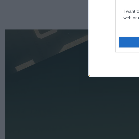
I want t
web or d