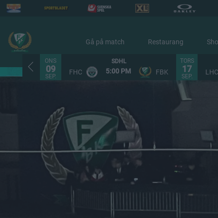
Gå på match
Restaurang
Sh
ONS
TORS
SDHL
09
17
5:00 PM
FHC
FBK
LH
SEP.
SEP.