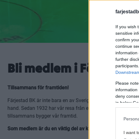
farjestadb
If you wish 
sensitive in
confirm you
continue se
information 
further disc
Bli medlem i Färjestad
participants
Downstream 
Please note
Tillsammans för framtiden!
information 
deny consent
Färjestad BK är inte bara en av Sveriges mest framgångsrika
in below Go
hand. Sedan 1932 har vår resa från en liten kiosk till en av f
tillsammans bygger vår framtid.
Persona
Som medlem är du en viktig del av klubbens själ – och av v
I want t