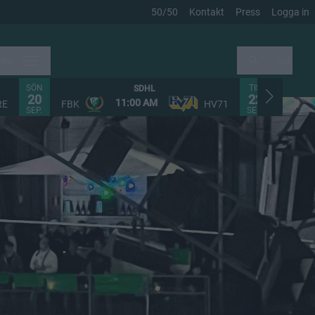
50/50
Kontakt
Press
Logga in
Mer
Sök
SÖN
TIS
SDHL
20
22
11:00 AM
RE
FBK
HV71
FHC
SEP.
SEP.