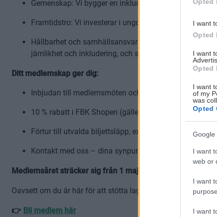
Opted 
Gemenskap: Vi bygger en inkluderande förening där al
Framtidstro: Vi investerar i ungdomar, framtidens ledar
I want t
Opted 
Hållbarhet och samhällsansvar: Genom vårt initiativ Sto
jämlikhet och inkludering, och samarbetar med organisa
I want 
Advertis
Opted 
Ditt medlemskap ger dig:
I want t
Inbjudan till medlemsmöten och årsmötet – med möjlig
of my P
was col
Opted 
10 % rabatt i FBK Shopen (gäller ej reavaror).
Förtur till utvalda biljettsläpp, exempelvis slutspels- oc
Google 
Kontakt med oss – dina synpunkter är viktiga och vi v
I want t
web or d
Medlemsåret sträcker sig från 1 maj till 30 april.
I want t
Oavsett om du är här för att stötta laget på isen eller vara me
purpose
👉
Bli medlem här
I want 