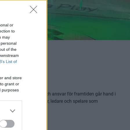
sonal or
ection to
ou may
 personal
out of the
 downstream
B’s List of
er and store
to grant or
ed purposes
 hjärta, hårt arbete och ansvar för framtiden går hand i
upportrar, ideella krafter, ledare och spelare som