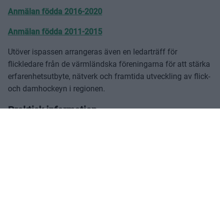
Anmälan födda 2016-2020
Anmälan födda 2011-2015
Utöver ispassen arrangeras även en ledarträff för
flickledare från de värmländska föreningarna för att stärka
erfarenhetsutbyte, nätverk och framtida utveckling av flick-
och damhockeyn i regionen.
Praktisk information
Karlstad Puck Drop 2026
📅 28-30 augusti
📍 Löfbergs Arena, Karlstad
Deltagande lag
1. Färjestad BK (SDHL)