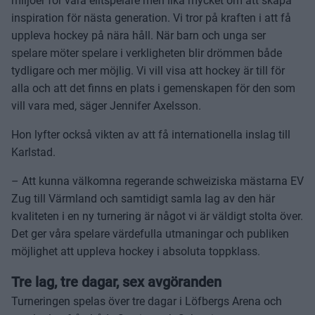
miljöer för våra elitspelare men lika mycket om att skapa
inspiration för nästa generation. Vi tror på kraften i att få
uppleva hockey på nära håll. När barn och unga ser
spelare möter spelare i verkligheten blir drömmen både
tydligare och mer möjlig. Vi vill visa att hockey är till för
alla och att det finns en plats i gemenskapen för den som
vill vara med, säger Jennifer Axelsson.
Hon lyfter också vikten av att få internationella inslag till
Karlstad.
– Att kunna välkomna regerande schweiziska mästarna EV
Zug till Värmland och samtidigt samla lag av den här
kvaliteten i en ny turnering är något vi är väldigt stolta över.
Det ger våra spelare värdefulla utmaningar och publiken
möjlighet att uppleva hockey i absoluta toppklass.
Tre lag, tre dagar, sex avgöranden
Turneringen spelas över tre dagar i Löfbergs Arena och