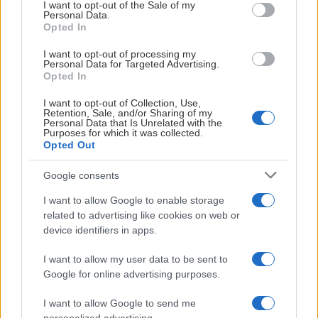
consent section.
I want to opt-out of the Sale of my
Personal Data.
Årets matchtröja är en hyllning till minnen och platser vi
Opted In
bär med oss.
I want to opt-out of processing my
Till skogen och sjöarna. Till Karlstad och Värmland.
Personal Data for Targeted Advertising.
Opted In
Och till alla er som alltid bär Färjestad med er. Vart ni än är.
I want to opt-out of Collection, Use,
Retention, Sale, and/or Sharing of my
Hitta matchtröjan här
Personal Data that Is Unrelated with the
Purposes for which it was collected.
Opted Out
Google consents
I want to allow Google to enable storage
related to advertising like cookies on web or
device identifiers in apps.
I want to allow my user data to be sent to
Google for online advertising purposes.
I want to allow Google to send me