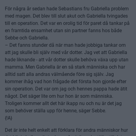
För några år sedan hade Sebastians fru Gabriella problem
med magen. Det blev till slut akut och Gabriella tvingades
till en operation. Det var en orolig tid för paret då tankar på
en framtida ensamhet utan sin partner fanns hos både
Sebbe och Gabriella.
– Det fanns stunder då när man hade jobbiga tankar om
att jag skulle bli själv med vår dotter. Jag vet att Gabriella
hade liknande - att vår dotter skulle behöva växa upp utan
mamma. Men Gabriella är en så stark människa och har
alltid satt alla andras välmående före sig själv. Jag
kommer ihåg vad hon frågade det första hon gjorde efter
sin operation. Det var om jag och hennes pappa hade ätit
något. Det säger lite om hur hon är som människa.
Troligen kommer allt det här ikapp nu och nu är det jag
som behöver ställa upp för henne, säger Sebbe.
{!A}
Det är inte helt enkelt att förklara för andra människor hur