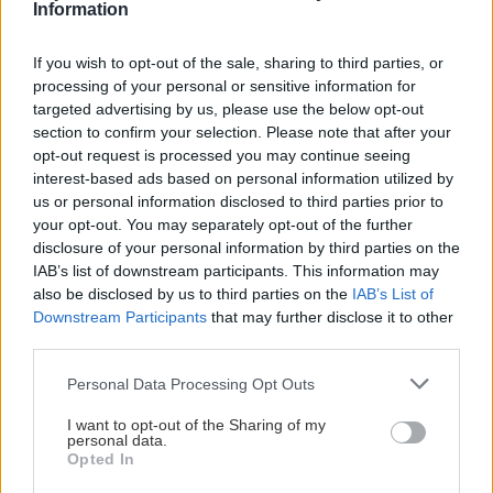
Information
man kommer, desto mer upptäcker man.
Likt platserna som inspirerat designen.
If you wish to opt-out of the sale, sharing to third parties, or
processing of your personal or sensitive information for
targeted advertising by us, please use the below opt-out
section to confirm your selection. Please note that after your
opt-out request is processed you may continue seeing
interest-based ads based on personal information utilized by
us or personal information disclosed to third parties prior to
your opt-out. You may separately opt-out of the further
disclosure of your personal information by third parties on the
IAB’s list of downstream participants. This information may
also be disclosed by us to third parties on the
IAB’s List of
Downstream Participants
that may further disclose it to other
third parties.
Please note that this website/app uses one or more Google
Personal Data Processing Opt Outs
services and may gather and store information including but
not limited to your visit or usage behaviour. You may click to
I want to opt-out of the Sharing of my
personal data.
grant or deny consent to Google and its third-party tags to
Opted In
use your data for below specified purposes in below Google
På den sköld du klär