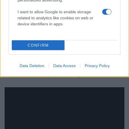
personalized advertising.
I want to allow Google to enable storage
related to analytics like cookies on web or
device identifiers in apps.
MALIN ABRAHAMSSON
CONFIRM
ANDRA DAGEN - RINKSIDE!
Data Deletion
Data Access
Privacy Policy
Publicerad:
2026-08-04
1 min läsning