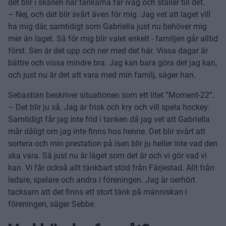
det blir i skallen när tankarna far iväg och ställer till det.
– Nej, och det blir svårt även för mig. Jag vet att laget vill
ha mig där, samtidigt som Gabriella just nu behöver mig
mer än laget. Så för mig blir valet enkelt - familjen går alltid
först. Sen är det upp och ner med det här. Vissa dagar är
bättre och vissa mindre bra. Jag kan bara göra det jag kan,
och just nu är det att vara med min familj, säger han.
Sebastian beskriver situationen som ett litet ”Moment-22”.
– Det blir ju så. Jag är frisk och kry och vill spela hockey.
Samtidigt får jag inte frid i tanken då jag vet att Gabriella
mår dåligt om jag inte finns hos henne. Det blir svårt att
sortera och min prestation på isen blir ju heller inte vad den
ska vara. Så just nu är läget som det är och vi gör vad vi
kan. Vi får också allt tänkbart stöd från Färjestad. Allt från
ledare, spelare och andra i föreningen. Jag är oerhört
tacksam att det finns ett stort tänk på människan i
föreningen, säger Sebbe.