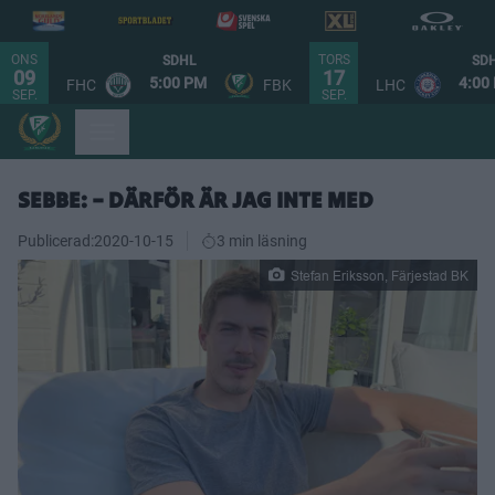
ONS
TORS
SDHL
SD
09
17
5:00 PM
4:00
FHC
FBK
LHC
SEP.
SEP.
SEBBE: – DÄRFÖR ÄR JAG INTE MED
Publicerad:
2020-10-15
3 min läsning
Stefan Eriksson, Färjestad BK