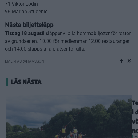
71 Viktor Lodin
98 Marian Studenic
Nästa biljettsläpp
Tisdag 18 augusti
släpper vi alla hemmabiljetter för resten
av grundserien. 10.00 för medlemmar, 12.00 restauranger
och 14.00 släpps alla platser för alla.
MALIN ABRAHAMSSON
LÄS NÄSTA
T
i 
v
n
T