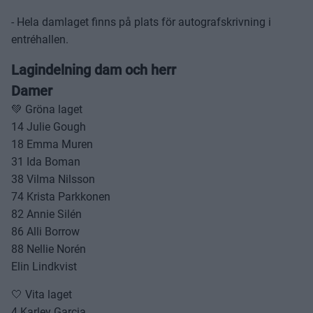
- Hela damlaget finns på plats för autografskrivning i
entréhallen.
Lagindelning dam och herr
Damer
💚 Gröna laget
14 Julie Gough
18 Emma Muren
31 Ida Boman
38 Vilma Nilsson
74 Krista Parkkonen
82 Annie Silén
86 Alli Borrow
88 Nellie Norén
Elin Lindkvist
🤍 Vita laget
4 Karley Garcia