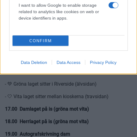
alla som är på plats.
I want to allow Google to enable storage
related to analytics like cookies on web or
Säkra din plats redan idag via den här länken.
device identifiers in apps.
Köp 50/50 lotten i god tid inför ispremiären.
Se vad potten
är uppe i redan nu!
CONFIRM
Preliminärt schema
15.00 Arenan öppnar
Data Deletion
Data Access
Privacy Policy
15.00-16.45 Autografskrivning herr
- 💚 Gröna laget sitter i Riverside (älvsidan)
- 🤍 Vita laget sitter mellan kioskerna (travsidan)
17.00 Damlaget på is (gröna mot vita)
18.00 Herrlaget på is (gröna mot vita)
19.00 Autografskrivning dam