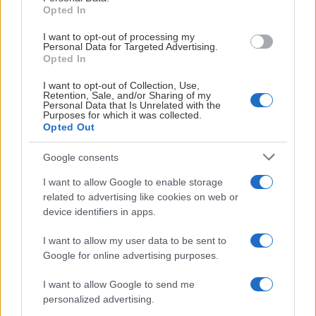
Opted In
I want to opt-out of processing my
Personal Data for Targeted Advertising.
Opted In
I want to opt-out of Collection, Use,
Retention, Sale, and/or Sharing of my
Personal Data that Is Unrelated with the
Purposes for which it was collected.
Opted Out
Google consents
Idag är det dags att samlas i Löfbergs Arena igen.
Här är all användbar info.
I want to allow Google to enable storage
related to advertising like cookies on web or
Idag
är det dags att samlas i Löfbergs Arena igen. Vi ser
device identifiers in apps.
fram emot att välkomna alla supportrar till en härlig dag
I want to allow my user data to be sent to
tillsammans.
Google for online advertising purposes.
Arrangemanget är gratis, men du behöver boka en biljett
I want to allow Google to send me
för att komma in. Det gör vi för att kunna planera dagen på
personalized advertising.
bästa sätt och skapa en så bra upplevelse som möjligt för