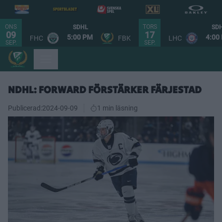
ONS
TORS
SDHL
SD
09
17
5:00 PM
4:00
FHC
FBK
LHC
SEP.
SEP.
NDHL: FORWARD FÖRSTÄRKER FÄRJESTAD
Publicerad:
2024-09-09
1 min läsning