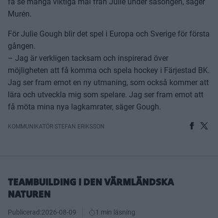
få se många viktiga mål från Julie under säsongen, säger
Murén.
För Julie Gough blir det spel i Europa och Sverige för första
gången.
– Jag är verkligen tacksam och inspirerad över
möjligheten att få komma och spela hockey i Färjestad BK.
Jag ser fram emot en ny utmaning, som också kommer att
lära och utveckla mig som spelare. Jag ser fram emot att
få möta mina nya lagkamrater, säger Gough.
KOMMUNIKATÖR STEFAN ERIKSSON
TEAMBUILDING I DEN VÄRMLÄNDSKA
NATUREN
Publicerad:
2026-08-09
1 min läsning