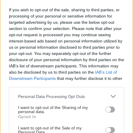
Sveriges U17-landslag.
If you wish to opt-out of the sale, sharing to third parties, or
Två spelare från Färjestad BK finns med när Sveriges U17-
processing of your personal or sensitive information for
targeted advertising by us, please use the below opt-out
landslag samlas för Finnkampen i Gällivare senare i
section to confirm your selection. Please note that after your
augusti. Forwarden Nils Strindholm och backen Malte
opt-out request is processed you may continue seeing
Liljegren har båda tagits ut i den svenska truppen. I
interest-based ads based on personal information utilized by
turneringen väntar tre landskamper mot Finland. Det
us or personal information disclosed to third parties prior to
blågula uppdraget blir ytterligare ett fint kapitel i två
your opt-out. You may separately opt-out of the further
lovande FBK-karriärer.
disclosure of your personal information by third parties on the
IAB’s list of downstream participants. This information may
also be disclosed by us to third parties on the
IAB’s List of
MALIN ABRAHAMSSON
Downstream Participants
that may further disclose it to other
third parties.
Please note that this website/app uses one or more Google
Personal Data Processing Opt Outs
services and may gather and store information including but
ISPREMIÄREN ÄR HÄR!
not limited to your visit or usage behaviour. You may click to
I want to opt-out of the Sharing of my
personal data.
grant or deny consent to Google and its third-party tags to
Opted In
Publicerad:
2026-08-06
2 min läsning
use your data for below specified purposes in below Google
consent section.
I want to opt-out of the Sale of my
Personal Data.