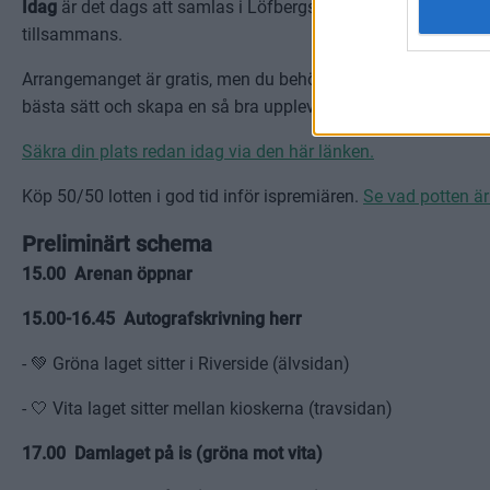
Idag
är det dags att samlas i Löfbergs Arena igen. Vi ser fra
tillsammans.
Arrangemanget är gratis, men du behöver boka en biljett för 
bästa sätt och skapa en så bra upplevelse som möjligt för al
Säkra din plats redan idag via den här länken.
Köp 50/50 lotten i god tid inför ispremiären.
Se vad potten är
Preliminärt schema
15.00 Arenan öppnar
15.00-16.45 Autografskrivning herr
- 💚 Gröna laget sitter i Riverside (älvsidan)
- 🤍 Vita laget sitter mellan kioskerna (travsidan)
17.00 Damlaget på is (gröna mot vita)