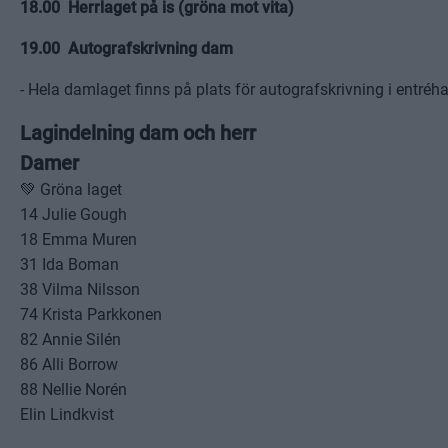
18.00 Herrlaget på is (gröna mot vita)
19.00 Autografskrivning dam
- Hela damlaget finns på plats för autografskrivning i entréha
Lagindelning dam och herr
Damer
💚 Gröna laget
14 Julie Gough
18 Emma Muren
31 Ida Boman
38 Vilma Nilsson
74 Krista Parkkonen
82 Annie Silén
86 Alli Borrow
88 Nellie Norén
Elin Lindkvist