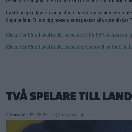
Presentkortet gäller i två år och kan användas för att köpa bi
I webbshopen kan du välja bland kläder, souvenirer och matchp
köpa online. En smidig present som passar alla som älskar F
Klicka här för att skaffa ditt presentkort för FBK-shopen onli
Klicka här för att skaffa ditt presentkort som gäller för bilj
TVÅ SPELARE TILL LAN
Publicerad:
2026-08-07
1 min läsning