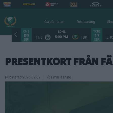
Gå på match
Restaurang
Sh
ONS
TORS
SDHL
09
17
5:00 PM
FHC
FBK
LH
SEP.
SEP.
PRESENTKORT FRÅN FÄ
Publicerad:
2026-02-09
1 min läsning