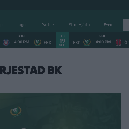
op
Lagen
Partner
Stort Hjärta
Event
LÖR
SDHL
SHL
19
4:00 PM
4:00 PM
C
FBK
FBK
Ö
SEP.
RJESTAD BK