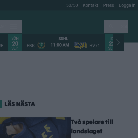
50/50
Kontakt
Press
Logga in
Mer
Sök
SÖN
TIS
SDHL
20
22
11:00 AM
RE
FBK
HV71
FHC
SEP.
SEP.
LÄS NÄSTA
Två spelare till
landslaget