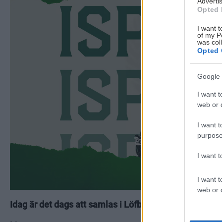
Advertis
Opted 
I want t
of my P
was col
Opted 
Google 
I want t
web or d
I want t
purpose
I want 
I want t
web or d
Idag är det dags att samlas i Löfbergs Arena igen. Här