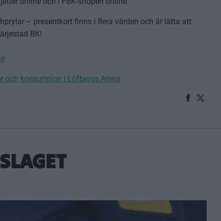
ljetter online och i FBK-shopen online.
rylar – presentkort finns i flera värden och är lätta att
ärjestad BK!
ne
etter och konsumtion i Löfbergs Arena
DSLAGET