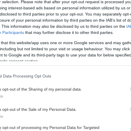
r selection. Please note that after your opt-out request is processed y
eriges U17-landslag.
eing interest-based ads based on personal information utilized by us or
disclosed to third parties prior to your opt-out. You may separately opt-
ndslag samlas för Finnkampen i Gällivare senare i augusti.
losure of your personal information by third parties on the IAB’s list of
a tagits ut i den svenska truppen. I turneringen väntar tre
. This information may also be disclosed by us to third parties on the
IA
 ett fint kapitel i två lovande FBK-karriärer.
Participants
that may further disclose it to other third parties.
 that this website/app uses one or more Google services and may gath
including but not limited to your visit or usage behaviour. You may click 
 to Google and its third-party tags to use your data for below specifi
ogle consent section.
l Data Processing Opt Outs
o opt-out of the Sharing of my personal data.
In
o opt-out of the Sale of my Personal Data.
In
to opt-out of processing my Personal Data for Targeted