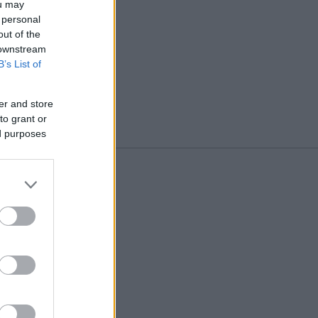
ou may
 personal
out of the
 downstream
B’s List of
er and store
to grant or
ed purposes