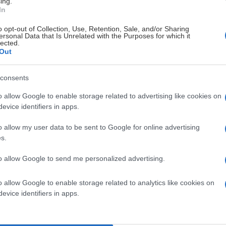
ing.
la som är på plats.
In
o opt-out of Collection, Use, Retention, Sale, and/or Sharing
ersonal Data that Is Unrelated with the Purposes for which it
lected.
 uppe i redan nu!
Out
consents
o allow Google to enable storage related to advertising like cookies on
evice identifiers in apps.
o allow my user data to be sent to Google for online advertising
s.
to allow Google to send me personalized advertising.
o allow Google to enable storage related to analytics like cookies on
evice identifiers in apps.