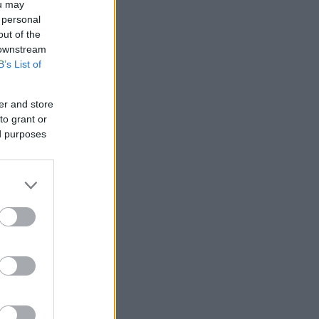
ou may
 personal
out of the
 downstream
B’s List of
er and store
to grant or
ed purposes