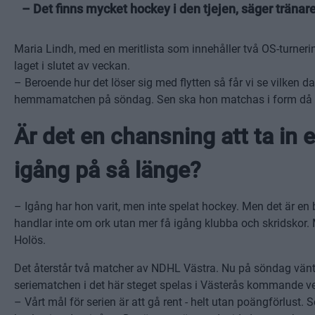
– Det finns mycket hockey i den tjejen, säger tränare
Maria Lindh, med en meritlista som innehåller två OS-turnerin
laget i slutet av veckan.
– Beroende hur det löser sig med flytten så får vi se vilken dag
hemmamatchen på söndag. Sen ska hon matchas i form då ho
Är det en chansning att ta in 
igång på så länge?
– Igång har hon varit, men inte spelat hockey. Men det är en 
handlar inte om ork utan mer få igång klubba och skridskor. Me
Holös.
Det återstår två matcher av NDHL Västra. Nu på söndag vän
seriematchen i det här steget spelas i Västerås kommande v
– Vårt mål för serien är att gå rent - helt utan poängförlust. S