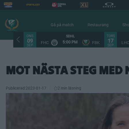
Gå på match
Restaurang
Sh
ONS
TORS
SDHL
09
17
5:00 PM
FHC
FBK
LH
SEP.
SEP.
MOT NÄSTA STEG MED N
Publicerad:
2023-01-17
2 min läsning