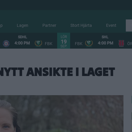
op
Lagen
Partner
Stort Hjärta
Event
LÖR
SDHL
SHL
19
4:00 PM
4:00 PM
C
FBK
FBK
Ö
SEP.
YTT ANSIKTE I LAGET