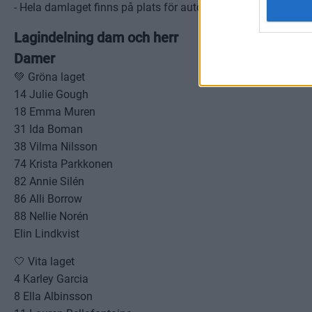
- Hela damlaget finns på plats för autografskrivning i entréha
Lagindelning dam och herr
Damer
💚 Gröna laget
14 Julie Gough
18 Emma Muren
31 Ida Boman
38 Vilma Nilsson
74 Krista Parkkonen
82 Annie Silén
86 Alli Borrow
88 Nellie Norén
Elin Lindkvist
🤍 Vita laget
4 Karley Garcia
8 Ella Albinsson