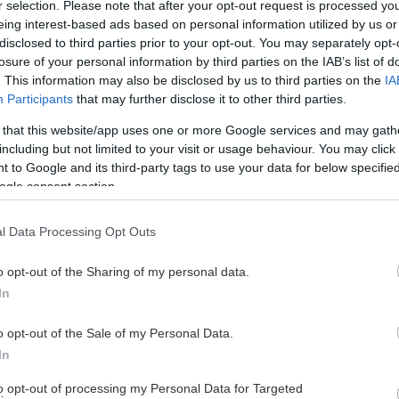
r selection. Please note that after your opt-out request is processed y
eing interest-based ads based on personal information utilized by us or
disclosed to third parties prior to your opt-out. You may separately opt-
losure of your personal information by third parties on the IAB’s list of
. This information may also be disclosed by us to third parties on the
IA
Participants
that may further disclose it to other third parties.
 that this website/app uses one or more Google services and may gath
including but not limited to your visit or usage behaviour. You may click 
 to Google and its third-party tags to use your data for below specifi
ogle consent section.
l Data Processing Opt Outs
o opt-out of the Sharing of my personal data.
In
 är all användbar info.
o opt-out of the Sale of my Personal Data.
m emot att välkomna alla supportrar till en härlig dag
In
to opt-out of processing my Personal Data for Targeted
att komma in. Det gör vi för att kunna planera dagen på