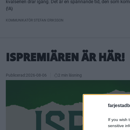
kvalserien drar igång. Det är en spännande tid, den som kom
{!A}
KOMMUNIKATÖR STEFAN ERIKSSON
ISPREMIÄREN ÄR HÄR!
Publicerad:
2026-08-06
2 min läsning
farjestadb
If you wish 
sensitive in