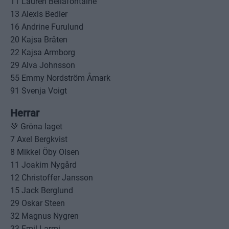
11 Lauren Bellafontaine
13 Alexis Bedier
16 Andrine Furulund
20 Kajsa Bråten
22 Kajsa Armborg
29 Alva Johnsson
55 Emmy Nordström Åmark
91 Svenja Voigt
Herrar
💚 Gröna laget
7 Axel Bergkvist
8 Mikkel Öby Olsen
11 Joakim Nygård
12 Christoffer Jansson
15 Jack Berglund
29 Oskar Steen
32 Magnus Nygren
33 Emil Larmi