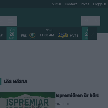
50/50
Kontakt
Press
Logga in
Mer
Sök
SÖN
TIS
SDHL
20
22
11:00 AM
RE
FBK
HV71
FHC
SEP.
SEP.
LÄS NÄSTA
Ispremiären är här!
2026-08-06