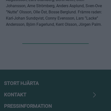
bäste målskytt med sina 21 mål. Lagkapten var Conny
Johansson, Arne Strömberg, Anders Asplund, Sven-Ove
Evensson. I A-truppen ingick blott 15-årige
”Nutte” Olsson, Olle Öst, Bosse Berglund. Främre raden:
Färjestadskillen Gunnar Johansson. Den här gången
Karl-Johan Sundqvist, Conny Evensson, Lars ”Lacke”
klarade Färjestad BK av det allsvenska kvalet. Man vann
Andersson, Björn Fagerlund, Kent Olsson, Jörgen Palm.
kvalgruppen före Fagersta och Öster. Sedan dess har
Färjestad BK alltid spelat i landets högsta serie.
STORT HJÄRTA
KONTAKT
PRESSINFORMATION