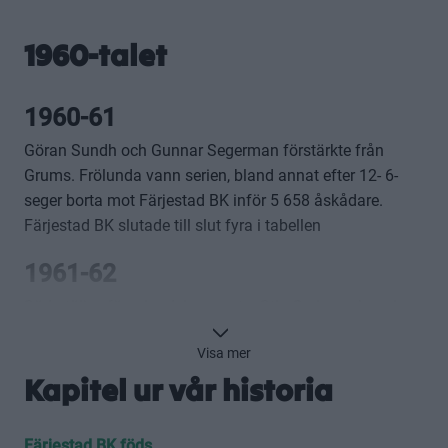
1960-talet
1960-61
Göran Sundh och Gunnar Segerman förstärkte från
Grums. Frölunda vann serien, bland annat efter 12- 6-
seger borta mot Färjestad BK inför 5 658 åskådare.
Färjestad BK slutade till slut fyra i tabellen
1961-62
Södertäljes förre landslagscenter Stig Carlsson kom in
som ny tränare, närmast från Munkfors.
Visa mer
Förväntningarna var högt uppskruvade men säsongen
Kapitel ur vår historia
slutade i en femteplacering och besvikelse.
1962-63
Färjestad BK föds