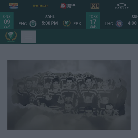
ONS
TORS
SDHL
SD
09
17
5:00 PM
4:00
FHC
FBK
LHC
SEP.
SEP.