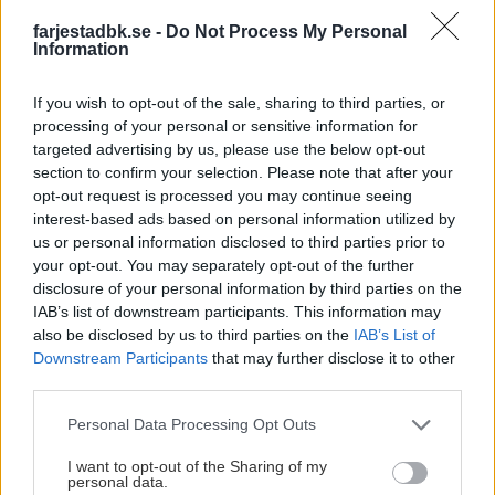
Våra guldlag
Färjestad BK fick bara 2-2. Grums tog istället hand om
farjestadbk.se -
Do Not Process My Personal
Klubbrekord
Information
seriesegern och gick upp i Allsvenskan. Färjestads Olle
Palm vann skytteligan med 21 mål.
Individuella klubbrekord
If you wish to opt-out of the sale, sharing to third parties, or
processing of your personal or sensitive information for
1964-65
Tröjnummer
targeted advertising by us, please use the below opt-out
Färjestad BK vann division 2 Västra B sju poäng före KB
section to confirm your selection. Please note that after your
Från tjärn till arena
opt-out request is processed you may continue seeing
63 (inte en enda förlust). Största segern blev 20-0 på
interest-based ads based on personal information utilized by
tabelljumbon Trollhättan. Björn Fagerlund höll nollan i
us or personal information disclosed to third parties prior to
Lagbild 1964/65
sex matcher. 3 140 personer såg mötet FBK-Forshaga (8-
your opt-out. You may separately opt-out of the further
2). Lars Gustafsson och Olle Palm främsta målskyttar
disclosure of your personal information by third parties on the
med vardera 22 mål i serien. Tränare var Roland
IAB’s list of downstream participants. This information may
Ett historiskt lag efter kvalsegern mot Öster 1965 – för
Collander, lagledare Karl-Erik Björk. Laget tog sedan tio
also be disclosed by us to third parties on the
IAB’s List of
första gången var Färjestad klart för landets högsta
Downstream Participants
that may further disclose it to other
av 12 möjliga poäng i Kvalserien. Färjestad BK blev
serie. Bakre raden från vänster: Lars Carlsson, Lars
third parties.
dessutom för första gången klart för spel i svenska
Gustafsson, Håkan Andersson, Olle Palm, Ingemar
hockeyeliten!
Please note that this website/app uses one or more Google
Personal Data Processing Opt Outs
Magnusson, Hans-Åke Nilsson. Mellanraden från
services and may gather and store information including but
vänster: Sune Almqvist, Anders Asplund, Ola Lundberg,
1965-66
not limited to your visit or usage behaviour. You may click to
I want to opt-out of the Sharing of my
personal data.
Christer Sundqvist, Per Asp, Leif Labraaten. Främre
grant or deny consent to Google and its third-party tags to