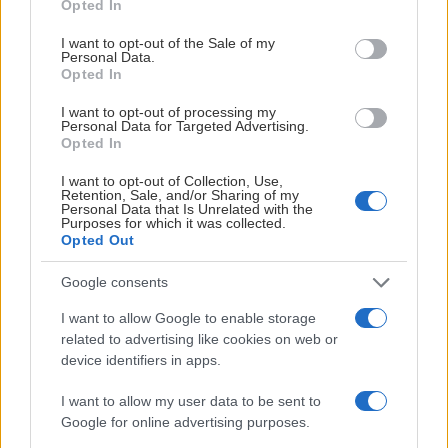
Opted In
Första året i högsta serien, division 1 Södra.
raden från vänster: Roland Collander, Stig Jansson, Kjell
use your data for below specified purposes in below Google
Hemmapremiär mot Västerås inför 5 000 åskådare som
consent section.
Eriksson, Björn Fagerlund, Hans Boström, Karl-Erik Björk.
I want to opt-out of the Sale of my
Personal Data.
dock fick se hemmalaget förlora med 0-2. Första segern
Opted In
Visa mer
kom mot Malmö, 3-0.I 14:e omgången ”säsongens
seger” då Sven Tumbas Djurgården utklassades med
I want to opt-out of processing my
Personal Data for Targeted Advertising.
hela 9-2.Anders Asplund smällde in både 8-2 och 9-2.
Opted In
Men trots det åkte Färjestad BK ur serien sedan
I want to opt-out of Collection, Use,
Frölundas Leif ”Blixten” Henriksson sänkt FBK med tre
Retention, Sale, and/or Sharing of my
Personal Data that Is Unrelated with the
mål i sista omgången i en match som Frölunda vann
Purposes for which it was collected.
Lagbild 1965/66
med 7-4.
Opted Out
1966-67
Google consents
Division 1 södra
Tillbaka i division 2 Västra B igen efter det allsvenska
Överst från vänster: Håkan Andersson, Roland
I want to allow Google to enable storage
related to advertising like cookies on web or
äventyret. Tio av de tolv lagen var värmländska, varav
Håkansson, Stig Jansson, Rune Nilsson, Olle Palm.
device identifiers in apps.
hälften hade spelat i Allsvenskan. Storfavoriten
Mellanraden från vänster: Karl-Erik Björk, Leif Labraaten,
Färjestad BK infriade förväntningarna. ”Acka”
Kjell Eriksson, Lars Stålberg, Sven Bond, Ingemar
I want to allow my user data to be sent to
Andersson, som tillkommit som ny tränare, tillförde
Magnusson, Hans Bergkvist, Roland Collander. Främre
Google for online advertising purposes.
många idéer. Han var en av tre nya centrar där Hasse
raden från vänster: Anders Asplund, Hans Boström, Björn